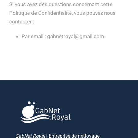
Si vous avez des questions concernant cette
Politique de Confidentialité, vous pouvez nous
contacter :
Par email : gabnetroyal@gmail.com
GabNet Royal
| Entreprise de nettoyage