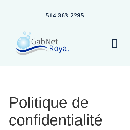
Skip
to
514 363-2295
content
Togg
Navi
Accueil
Services
Politique de
À propos
confidentialité