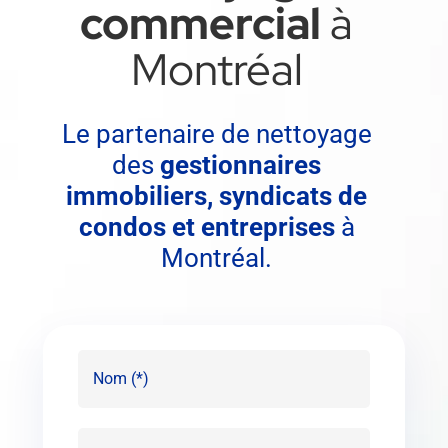
commercial
à
FAQ
Montréal
SOUMISSION
Le partenaire de nettoyage
English
des
gestionnaires
immobiliers, syndicats de
condos et entreprises
à
Montréal.
Nom
(Nécessaire)
Courriel
(Nécessaire)