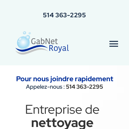
Skip
to
514 363-2295
content
Tog
Nav
Accueil
Pour nous joindre rapidement
Appelez-nous :
514 363-2295
Services
Entreprise de
À propos
nettoyage